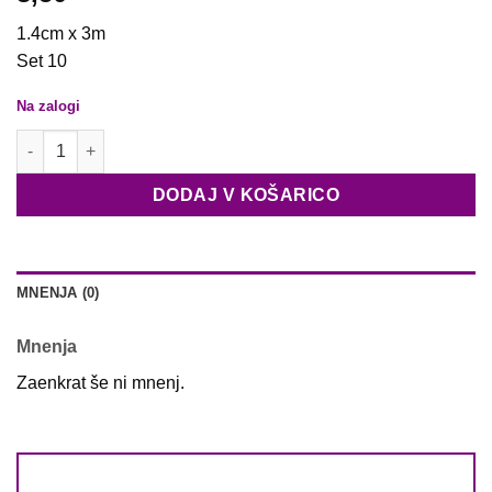
1.4cm x 3m
Set 10
Na zalogi
Komplet samolepilnih trakov - bleščeči količina
DODAJ V KOŠARICO
MNENJA (0)
Mnenja
Zaenkrat še ni mnenj.