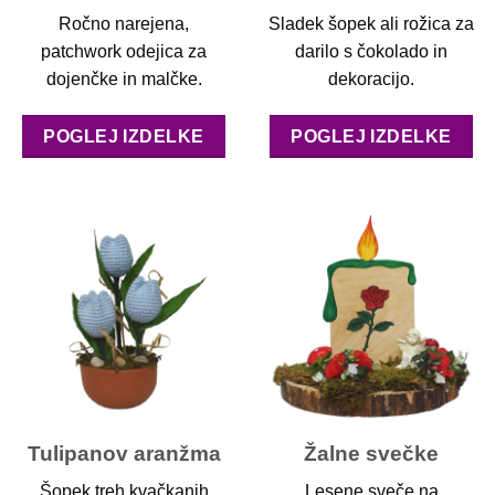
Ročno narejena,
Sladek šopek ali rožica za
patchwork odejica za
darilo s čokolado in
dojenčke in malčke.
dekoracijo.
POGLEJ IZDELKE
POGLEJ IZDELKE
Tulipanov aranžma
Žalne svečke
Šopek treh kvačkanih
Lesene sveče na