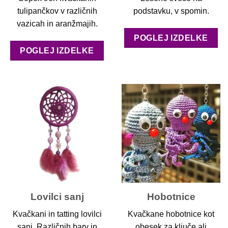
tulipančkov v različnih
podstavku, v spomin.
vazicah in aranžmajih.
POGLEJ IZDELKE
POGLEJ IZDELKE
Lovilci sanj
Hobotnice
Kvačkani in tatting lovilci
Kvačkane hobotnice kot
sanj. Različnih barv in
obesek za ključe ali