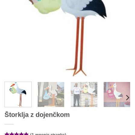
Štorklja z dojenčkom
(
1
mnenje stranke)