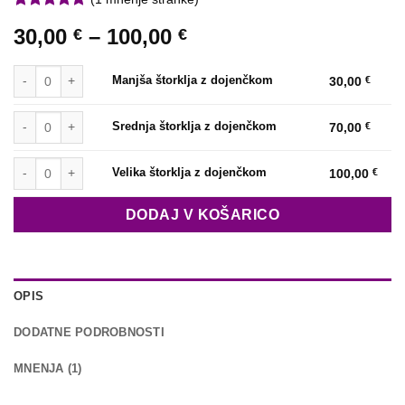
Ocenjeno z
1
Cenovni
30,00
–
100,00
€
€
5
od 5 na
podlagi
razpon:
ocene
Manjša štorklja z dojenčkom količina
od
stranke
Manjša štorklja z dojenčkom
30,00
€
30,00 €
Srednja štorklja z dojenčkom količina
do
Srednja štorklja z dojenčkom
70,00
€
100,00 €
Velika štorklja z dojenčkom količina
Velika štorklja z dojenčkom
100,00
€
DODAJ V KOŠARICO
OPIS
DODATNE PODROBNOSTI
MNENJA (1)