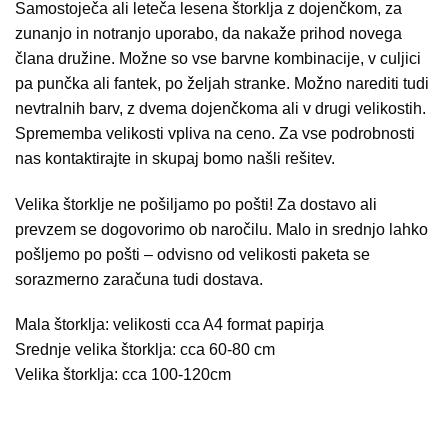
Samostoječa ali leteča lesena štorklja z dojenčkom, za
zunanjo in notranjo uporabo, da nakaže prihod novega
člana družine. Možne so vse barvne kombinacije, v culjici
pa punčka ali fantek, po željah stranke. Možno narediti tudi
nevtralnih barv, z dvema dojenčkoma ali v drugi velikostih.
Sprememba velikosti vpliva na ceno. Za vse podrobnosti
nas kontaktirajte in skupaj bomo našli rešitev.
Velika štorklje ne pošiljamo po pošti! Za dostavo ali
prevzem se dogovorimo ob naročilu. Malo in srednjo lahko
pošljemo po pošti – odvisno od velikosti paketa se
sorazmerno zaračuna tudi dostava.
Mala štorklja: velikosti cca A4 format papirja
Srednje velika štorklja: cca 60-80 cm
Velika štorklja: cca 100-120cm