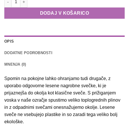
5,50 €
DODAJ V KOŠARICO
OPIS
DODATNE PODROBNOSTI
MNENJA (0)
Spomin na pokojne lahko ohranjamo tudi drugače, z
uporabo odgovorne lesene nagrobne svečke, ki je
prijaznejša do okolja kot klasične sveče. S prižiganjem
voska v naše ozračje spustimo veliko toplogrednih plinov
in z odpadnimi svečami onesnažujemo okolje. Lesene
sveče ne vsebujejo plastike in so zaradi tega veliko bolj
ekološke.