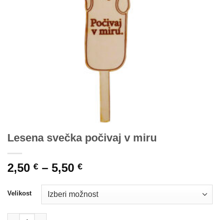
Lesena svečka počivaj v miru
Cenovni
2,50
–
5,50
€
€
razpon:
od
Velikost
2,50 €
do
Lesena svečka počivaj v miru količina