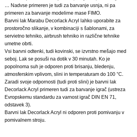
… Nadvse primeren je tudi za barvanje usnja, ni pa
primeren za barvanje modelirne mase FIMO.
Barvni lak Marabu Decorlack Acryl lahko uporabite za
prostoročno slikanje, v kombinaciji s šablonami, za
servietno tehniko, airbrush tehniko in različne tehnike
umetne obrti.
Vsi barvni odtenki, tudi kovinski, se izvrstno mešajo med
seboj. Lak se posuši na dotik v 30 minutah. Ko je
popolnoma suh je odporen proti brisanju, bledenju,
atmosferskim vplivom, slini in temperaturam do 100 °C.
Zaradi svoje odpornosti (tudi proti slini) je barvni lak
Decorlack Acryl primeren tudi za barvanje igrač (ustreza
Evropskemu standardu za varnost igrač DIN EN 71,
odstavek 3).
Barvni lak Decorlack Acryl ni odporen proti pomivanju v
pomivalnem stroju.