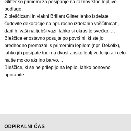
Glitter so primerni za posipanje na raznovrstne lepljive
podlage.
Z bleščicami in vlakni Brillant Glitter lahko izdelate
čudovite dekoracije na npr. ročno izdelanih voščilnicah,
darilih, vaši najljubši vazi, lahko si okrasite svečko, …
Bleščice enostavno posujte po površini, ki ste jo
predhodno premazali s primernim lepilom (npr. Dekofix),
lahko jih posipate tudi na dvostransko lepljivo folijo ali celo
na še mokro akrilno barvo, …
Bleščice, ki se ne prilepijo na lepilo, lahko ponovno
uporabite.
ODPIRALNI ČAS