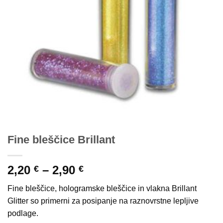
Fine bleščice Brillant
Cenovni
2,20
–
2,90
€
€
razpon:
Fine bleščice, hologramske bleščice in vlakna Brillant
od
Glitter so primerni za posipanje na raznovrstne lepljive
2,20 €
podlage.
do